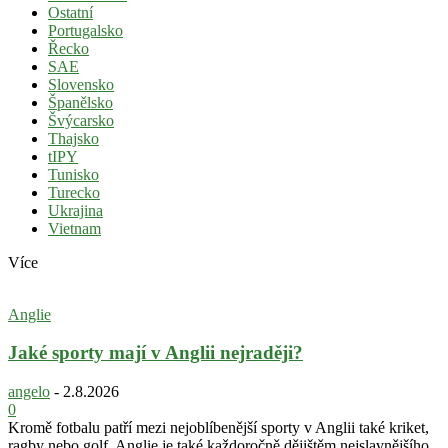
Ostatní
Portugalsko
Řecko
SAE
Slovensko
Španělsko
Švýcarsko
Thajsko
tIPY
Tunisko
Turecko
Ukrajina
Vietnam
Více
Anglie
Jaké sporty mají v Anglii nejraději?
angelo
-
2.8.2026
0
Kromě fotbalu patří mezi nejoblíbenější sporty v Anglii také kriket,
ragby nebo golf. Anglie je také každoročně dějištěm nejslavnějšího