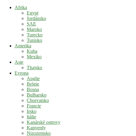
Afrika
Egypt
Jordánsko
SAE
Maroko
Turecko
Tunisko
Amerika
Kuba
Mexiko
Asie
Thajsko
Evropa
Anglie
Belgie
Bosna
Bulharsko
Chorvatsko
Francie
Irsko
Itálie
Kanárské ostrovy
Kapverdy
Nizozemsko