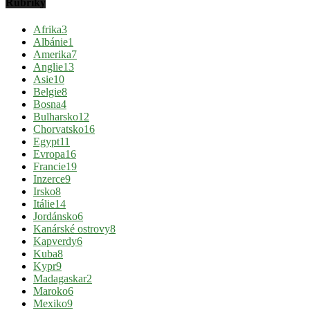
Rubriky
Afrika
3
Albánie
1
Amerika
7
Anglie
13
Asie
10
Belgie
8
Bosna
4
Bulharsko
12
Chorvatsko
16
Egypt
11
Evropa
16
Francie
19
Inzerce
9
Irsko
8
Itálie
14
Jordánsko
6
Kanárské ostrovy
8
Kapverdy
6
Kuba
8
Kypr
9
Madagaskar
2
Maroko
6
Mexiko
9