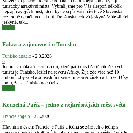
Slovensko je zemí, která je bohatá na nejrůznější památky a jiná
turisticky atraktivní místa. Vybrali jsme pro Vás alespoň několik
nejzajímavějších míst, která byste si při Vaší návštěvě Slovenska
rozhodně neměli nechat ujít. Dobšinská ledová jeskyně Máte -li rádi
jeskyně, tak...
číst dál
Fakta a zajímavosti o Tunisku
Tunisko
angelo
-
2.8.2026
0
Jednou z mála afrických zemí, které patří mezi časté cíle českých
turistů je Tunisko, ležící na severu Afriky. Žije zde více než 10
milionů obyvatel a sousedními zeměmi jsou Alžírsko a Libye. Díky
tomu, že se Tunisko nachází v...
číst dál
Kouzelná Paříž – jedno z nejkrásnějších měst světa
Francie
angelo
-
2.8.2026
0
Hlavním městem Francie je Paříž a jedná se zároveň o jedno z
nejvýznamnějších kulturních i obchodních center na světě. Žijí zde