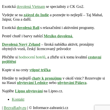
Exotická
dovolená Vietnam
se specialisty z CK Go2.
Vydejte se na
zájezd do Indie
a poznejte to nejlepší – Taj Mahal,
Jaipur, Goa a další.
Exotická
dovolená Bali
s relaxačními i aktivními programy.
Pestré chutě i barvy nabízí
Mexiko dovolená
.
Dovolená Nový Zéland
– široká nabídka aktivit, pronájmy
obytných vozů, český licencovaný průvodce
Přečtěte si
hodnocení hotelů
, a zřiďte si k tomu kvalitní
cestovní
pojištění
Kupte si na cesty
vtipné trička
Hledáte ty nejlepší
chaty k pronájmu
v okolí vinic? Rezervujte si
na Hauzi
ubytování Lednice
nebo
ubytování Pálava
.
Najděte
Lipno ubytování
na Lipno.cz.
Kontakt
|
BezvaRady.eu
| © Informace-zahranici.cz