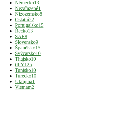
Německo
13
Nezařazené
1
Nizozemsko
8
Ostatní
22
Portugalsko
15
Řecko
13
SAE
8
Slovensko
9
Španělsko
15
Švýcarsko
10
Thajsko
10
tIPY
125
Tunisko
10
Turecko
10
Ukrajina
1
Vietnam
2