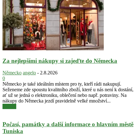
Za nejlepšími nákupy si zajeďte do Německa
Německo
angelo
-
2.8.2026
0
Německo je také ideálním místem pro ty, kteří rádi nakupují.
Seženeme zde spoustu kvalitního zboží, které u nás není k dostání,
ať už se jedná o elektroniku, oblečení nebo např. potraviny. Na
nákupy do Německa jezdí pravidelně velké množství...
číst dál
Počasí, památky a další informace o hlavním městě
Tuniska