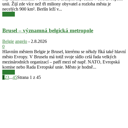
unii. Žijí zde více než tři miliony obyvatel a rozloha města je
necelých 900 km². Berlín leží v...
číst dál
Brusel – významná belgická metropole
Belgie
angelo
-
2.8.2026
0
Hlavním městem Belgie je Brusel, kterému se někdy říká také hlavní
město Evropy. V Bruselu má totiž svoje sídlo celá řada velkých
mezinárodních organizací – patří mezi ně např. NATO, Evropská
komise nebo Rada Evropské unie. Město je hodně...
číst dál
1
2
3
...
45
Strana 1 z 45