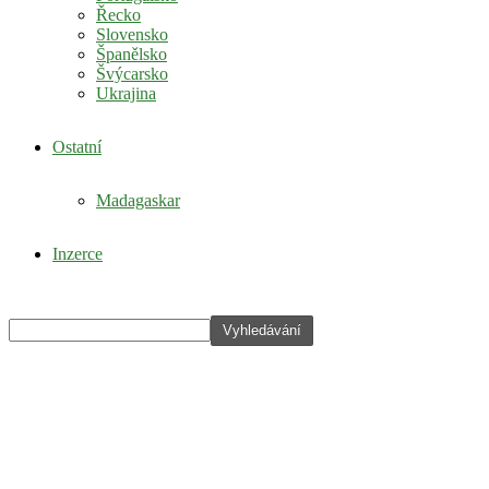
Řecko
Slovensko
Španělsko
Švýcarsko
Ukrajina
Ostatní
Madagaskar
Inzerce