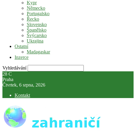
Kypr
Německo
Portugalsko
Řecko
Slovensko
Španělsko
Švýcarsko
Ukrajina
Ostatní
Madagaskar
Inzerce
Vyhledávání
28
C
Praha
Čtvrtek, 6 srpna, 2026
Kontakt