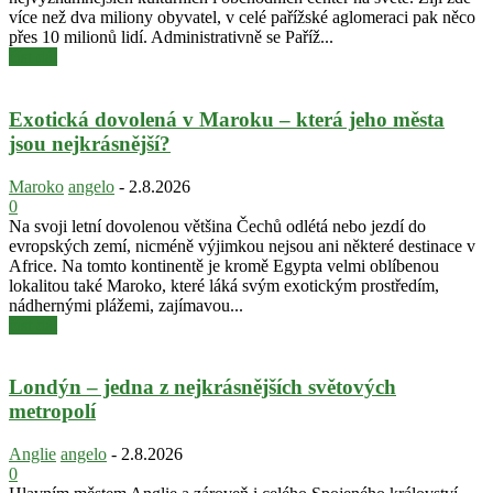
více než dva miliony obyvatel, v celé pařížské aglomeraci pak něco
přes 10 milionů lidí. Administrativně se Paříž...
číst dál
Exotická dovolená v Maroku – která jeho města
jsou nejkrásnější?
Maroko
angelo
-
2.8.2026
0
Na svoji letní dovolenou většina Čechů odlétá nebo jezdí do
evropských zemí, nicméně výjimkou nejsou ani některé destinace v
Africe. Na tomto kontinentě je kromě Egypta velmi oblíbenou
lokalitou také Maroko, které láká svým exotickým prostředím,
nádhernými plážemi, zajímavou...
číst dál
Londýn – jedna z nejkrásnějších světových
metropolí
Anglie
angelo
-
2.8.2026
0