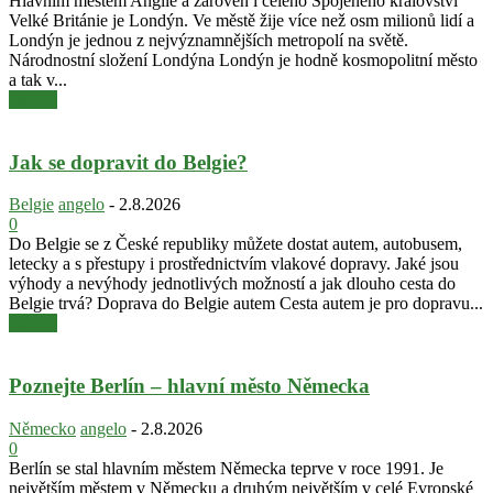
Hlavním městem Anglie a zároveň i celého Spojeného království
Velké Británie je Londýn. Ve městě žije více než osm milionů lidí a
Londýn je jednou z nejvýznamnějších metropolí na světě.
Národnostní složení Londýna Londýn je hodně kosmopolitní město
a tak v...
číst dál
Jak se dopravit do Belgie?
Belgie
angelo
-
2.8.2026
0
Do Belgie se z České republiky můžete dostat autem, autobusem,
letecky a s přestupy i prostřednictvím vlakové dopravy. Jaké jsou
výhody a nevýhody jednotlivých možností a jak dlouho cesta do
Belgie trvá? Doprava do Belgie autem Cesta autem je pro dopravu...
číst dál
Poznejte Berlín – hlavní město Německa
Německo
angelo
-
2.8.2026
0
Berlín se stal hlavním městem Německa teprve v roce 1991. Je
největším městem v Německu a druhým největším v celé Evropské