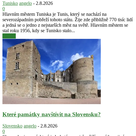
Tunisko
angelo
-
2.8.2026
0
Hlavním městem Tuniska je Tunis, který se nachází na
severozápadním pobřeží tohoto státu. Žije zde přibližně 770 tisíc lidí
a jedná se o jedno z nejstarších měst na světě. Hlavním městem se
stal roku 1956, kdy se Tunisko stalo...
číst dál
Které památky navštívit na Slovensku?
Slovensko
angelo
-
2.8.2026
0