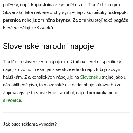
polévky, např.
kapustnica
z kysaného zelí. Tradiční jsou pro
Slovensko také některé druhy sýrů – např.
korbáčiky, oštiepok,
parenica
nebo již zmíněná
brynza
. Za zmínku stojí také
pagáče
,
které se dělají ze škvarků.
Slovenské národní nápoje
Tradičním slovenským nápojem je
žinčica
– velmi specifický
nápoj z ovčího mléka, jenž se skvěle hodí např. k brynzovým
haluškám. Z alkoholických nápojů je na
Slovensku
stejně jako u
nás oblíbené pivo, to slovenské ale nedosahuje takových kvalit.
Zajímavější je tu spíše tvrdší alkohol, např.
borovička
nebo
slivovice
.
Jak bude reklama vypadat?
-