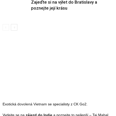
Zajeďte si na výlet do Bratislavy a
poznejte její krásu
Exotická
dovolená Vietnam
se specialisty z CK Go2.
Vydejte se na
zájezd do Indie
a poznejte to nejlepší – Taj Mahal,