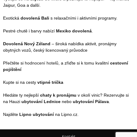
Jaipur, Goa a další.
Exotická
dovolená Bali
s relaxačními i aktivními programy.
Pestré chutě i barvy nabízí
Mexiko dovolená
.
Dovolená Nový Zéland
– široká nabídka aktivit, pronájmy
obytných vozů, český licencovaný průvodce
Přečtěte si
hodnocení hotelů
, a zřiďte si k tomu kvalitní
cestovní
pojištění
Kupte si na cesty
vtipné trička
Hledáte ty nejlepší
chaty k pronájmu
v okolí vinic? Rezervujte si
na Hauzi
ubytování Lednice
nebo
ubytování Pálava
.
Najděte
Lipno ubytování
na Lipno.cz.
Kontakt