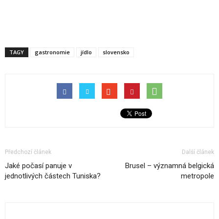
TAGY
gastronomie
jídlo
slovensko
Předchozí článek
Další článek
Jaké počasí panuje v
Brusel – významná belgická
jednotlivých částech Tuniska?
metropole