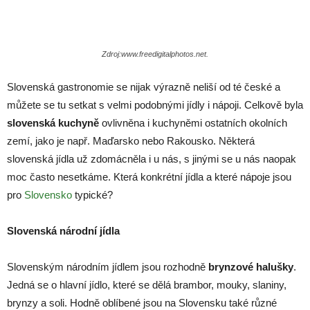
Zdroj:www.freedigitalphotos.net.
Slovenská gastronomie se nijak výrazně neliší od té české a
můžete se tu setkat s velmi podobnými jídly i nápoji. Celkově byla
slovenská kuchyně
ovlivněna i kuchyněmi ostatních okolních
zemí, jako je např. Maďarsko nebo Rakousko. Některá
slovenská jídla už zdomácněla i u nás, s jinými se u nás naopak
moc často nesetkáme. Která konkrétní jídla a které nápoje jsou
pro
Slovensko
typické?
Slovenská národní jídla
Slovenským národním jídlem jsou rozhodně
brynzové halušky
.
Jedná se o hlavní jídlo, které se dělá brambor, mouky, slaniny,
brynzy a soli. Hodně oblíbené jsou na Slovensku také různé