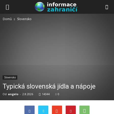
Domů
Slovensko
Slovensko
Typická slovenská jídla a nápoje
Od
angelo
-
2.8.2026
14344
0