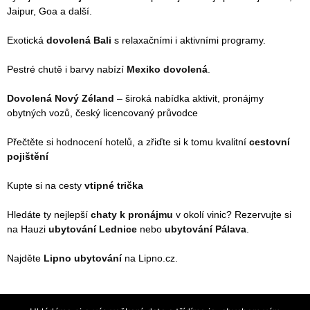
Jaipur, Goa a další.
Exotická
dovolená Bali
s relaxačními i aktivními programy.
Pestré chutě i barvy nabízí
Mexiko dovolená
.
Dovolená Nový Zéland
– široká nabídka aktivit, pronájmy
obytných vozů, český licencovaný průvodce
Přečtěte si
hodnocení hotelů
, a zřiďte si k tomu kvalitní
cestovní
pojištění
Kupte si na cesty
vtipné trička
Hledáte ty nejlepší
chaty k pronájmu
v okolí vinic? Rezervujte si
na Hauzi
ubytování Lednice
nebo
ubytování Pálava
.
Najděte
Lipno ubytování
na Lipno.cz.