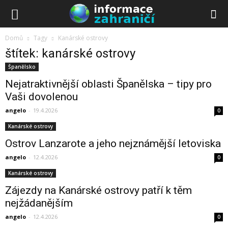
Domů
Tagy
Kanárské ostrovy
štítek: kanárské ostrovy
Španělsko
Nejatraktivnější oblasti Španělska – tipy pro
Vaši dovolenou
angelo
-
19.4.2026
0
Kanárské ostrovy
Ostrov Lanzarote a jeho nejznámější letoviska
angelo
-
12.4.2026
0
Kanárské ostrovy
Zájezdy na Kanárské ostrovy patří k těm
nejžádanějším
angelo
-
12.4.2026
0