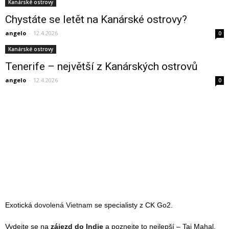
Kanárské ostrovy
Chystáte se letět na Kanárské ostrovy?
angelo
-
12.4.2026
0
Kanárské ostrovy
Tenerife – největší z Kanárských ostrovů
angelo
-
12.4.2026
0
Exotická
dovolená Vietnam
se specialisty z CK Go2.
Vydejte se na
zájezd do Indie
a poznejte to nejlepší – Taj Mahal,