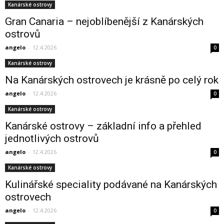
Kanárské ostrovy
Gran Canaria – nejoblíbenější z Kanárských
ostrovů
angelo
-
12.4.2026
0
Kanárské ostrovy
Na Kanárských ostrovech je krásně po celý rok
angelo
-
12.4.2026
0
Kanárské ostrovy
Kanárské ostrovy – základní info a přehled
jednotlivých ostrovů
angelo
-
12.4.2026
0
Kanárské ostrovy
Kulinářské speciality podávané na Kanárských
ostrovech
angelo
-
12.4.2026
0