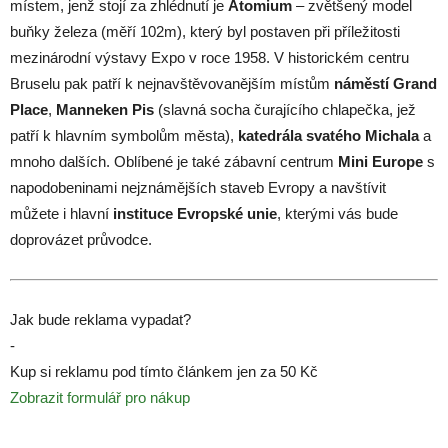
místem, jenž stojí za zhlédnutí je
Atomium
– zvětšený model
buňky železa (měří 102m), který byl postaven při příležitosti
mezinárodní výstavy Expo v roce 1958. V historickém centru
Bruselu pak patří k nejnavštěvovanějším místům
náměstí Grand
Place
,
Manneken Pis
(slavná socha čurajícího chlapečka, jež
patří k hlavním symbolům města),
katedrála svatého Michala
a
mnoho dalších. Oblíbené je také zábavní centrum
Mini Europe
s
napodobeninami nejznámějších staveb Evropy a navštívit
můžete i hlavní
instituce Evropské unie
, kterými vás bude
doprovázet průvodce.
Jak bude reklama vypadat?
-
Kup si reklamu pod tímto článkem jen za 50 Kč
Zobrazit formulář pro nákup