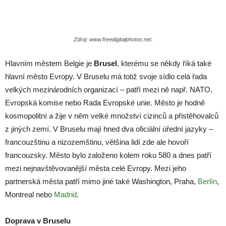
Zdroj: www.freedigitalphotos.net.
Hlavním městem Belgie je
Brusel
, kterému se někdy říká také
hlavní město Evropy. V Bruselu má totiž svoje sídlo celá řada
velkých mezinárodních organizací – patří mezi ně např. NATO,
Evropská komise nebo Rada Evropské unie. Město je hodně
kosmopolitní a žije v něm velké množství cizinců a přistěhovalců
z jiných zemí. V Bruselu mají hned dva oficiální úřední jazyky –
francouzštinu a nizozemštinu, většina lidí zde ale hovoří
francouzsky. Město bylo založeno kolem roku 580 a dnes patří
mezi nejnavštěvovanější města celé Evropy. Mezi jeho
partnerská města patří mimo jiné také Washington, Praha,
Berlín
,
Montreal nebo
Madrid
.
Doprava v Bruselu