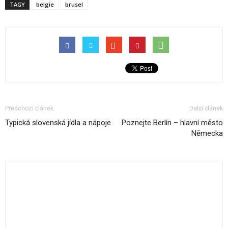
TAGY
belgie
brusel
Předchozí článek
Další článek
Typická slovenská jídla a nápoje
Poznejte Berlín – hlavní město
Německa