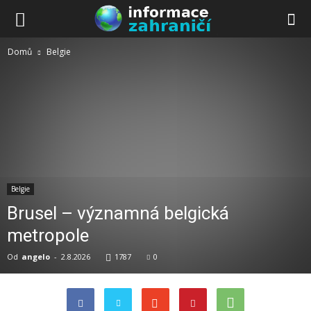
Domů
Belgie
Belgie
Brusel – významná belgická
metropole
Od
angelo
-
2.8.2026
1787
0