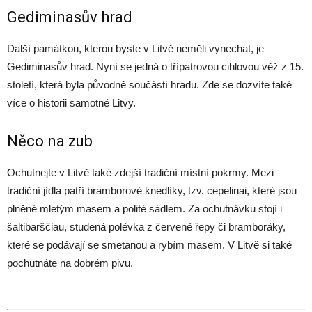
Gediminasův hrad
Další památkou, kterou byste v Litvě neměli vynechat, je
Gediminasův hrad. Nyní se jedná o třípatrovou cihlovou věž z 15.
století, která byla původně součástí hradu. Zde se dozvíte také
více o historii samotné Litvy.
Něco na zub
Ochutnejte v Litvě také zdejší tradiční místní pokrmy. Mezi
tradiční jídla patří bramborové knedlíky, tzv. cepelinai, které jsou
plněné mletým masem a polité sádlem. Za ochutnávku stojí i
šaltibarščiau, studená polévka z červené řepy či bramboráky,
které se podávají se smetanou a rybím masem. V Litvě si také
pochutnáte na dobrém pivu.