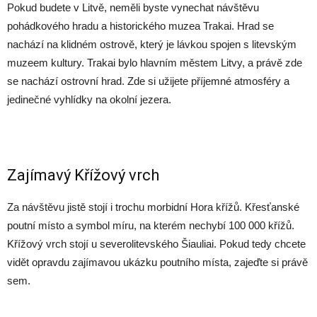
Pokud budete v Litvě, neměli byste vynechat návštěvu
pohádkového hradu a historického muzea Trakai. Hrad se
nachází na klidném ostrově, který je lávkou spojen s litevským
muzeem kultury. Trakai bylo hlavním městem Litvy, a právě zde
se nachází ostrovní hrad. Zde si užijete příjemné atmosféry a
jedinečné vyhlídky na okolní jezera.
Zajímavý Křížový vrch
Za návštěvu jistě stojí i trochu morbidní Hora křížů. Křesťanské
poutní místo a symbol míru, na kterém nechybí 100 000 křížů.
Křížový vrch stojí u severolitevského Šiauliai. Pokud tedy chcete
vidět opravdu zajímavou ukázku poutního místa, zajeďte si právě
sem.