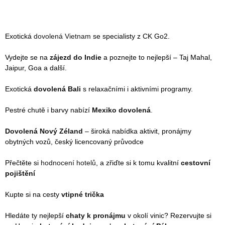
Exotická
dovolená Vietnam
se specialisty z CK Go2.
Vydejte se na
zájezd do Indie
a poznejte to nejlepší – Taj Mahal,
Jaipur, Goa a další.
Exotická
dovolená Bali
s relaxačními i aktivními programy.
Pestré chutě i barvy nabízí
Mexiko dovolená
.
Dovolená Nový Zéland
– široká nabídka aktivit, pronájmy
obytných vozů, český licencovaný průvodce
Přečtěte si
hodnocení hotelů
, a zřiďte si k tomu kvalitní
cestovní
pojištění
Kupte si na cesty
vtipné trička
Hledáte ty nejlepší
chaty k pronájmu
v okolí vinic? Rezervujte si