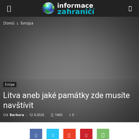
Domů
Evropa
Evropa
Litva aneb jaké památky zde musíte
navštívit
Od
Barbora
-
12.4.2026
1465
0