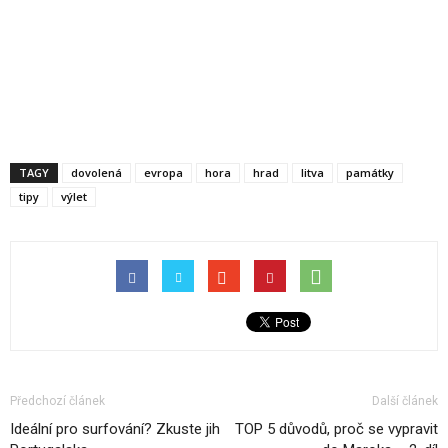
TAGY
dovolená
evropa
hora
hrad
litva
památky
tipy
výlet
Předchozí článek
Další článek
Ideální pro surfování? Zkuste jih
TOP 5 důvodů, proč se vypravit