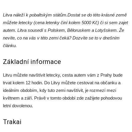
Litva náleží k pobaltským státům.
Dostat se do této krásné země
můžete letecky (cena letenky činí kolem 5000 Kč) či si sem zajet
autem. Litva sousedí s Polskem, Běloruskem a Lotyšskem. Že
nevíte, co na vás v této zemi čeká? Dozvíte se to v dnešním
článku.
Základní informace
Litvu můžete navštívit letecky, cesta autem vám z Prahy bude
trvat kolem 12 hodin. Do Litvy můžete cestovat na občanku a
ideálním obdobím, kdy tuto zemi navštívit, je rozmezí mezi
květnem a září. Právě v tomto období zde zažijete pohodovou
letní dovolenou.
Trakai