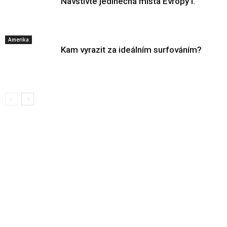
Navštivte jedinečná místa Evropy I.
Amerika
Kam vyrazit za ideálním surfováním?