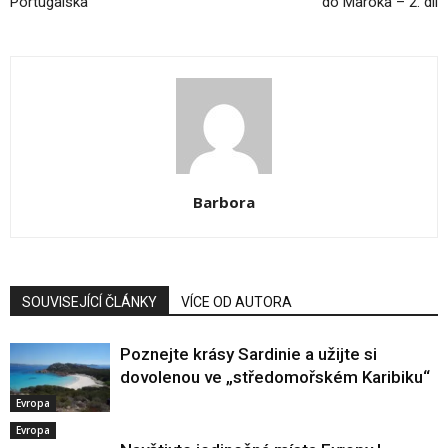
Portugalska
do Maroka – 2. díl
Barbora
SOUVISEJÍCÍ ČLÁNKY
VÍCE OD AUTORA
Poznejte krásy Sardinie a užijte si
dovolenou ve „středomořském Karibiku“
Evropa
Evropa