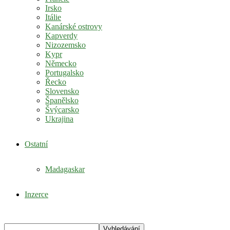
Irsko
Itálie
Kanárské ostrovy
Kapverdy
Nizozemsko
Kypr
Německo
Portugalsko
Řecko
Slovensko
Španělsko
Švýcarsko
Ukrajina
Ostatní
Madagaskar
Inzerce