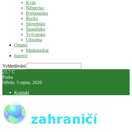
Kypr
Německo
Portugalsko
Řecko
Slovensko
Španělsko
Švýcarsko
Ukrajina
Ostatní
Madagaskar
Inzerce
Vyhledávání
23.7
C
Praha
Středa, 5 srpna, 2026
Kontakt