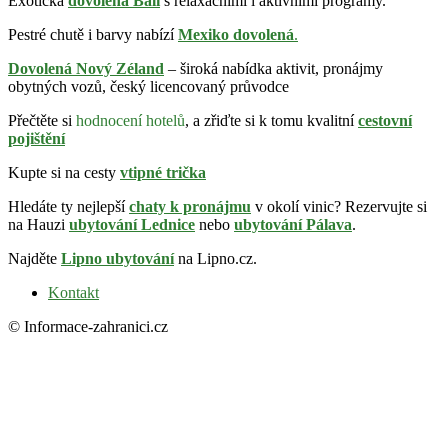
Exotická
dovolená Bali
s relaxačními i aktivními programy.
Pestré chutě i barvy nabízí
Mexiko dovolená
.
Dovolená Nový Zéland
– široká nabídka aktivit, pronájmy
obytných vozů, český licencovaný průvodce
Přečtěte si
hodnocení hotelů
, a zřiďte si k tomu kvalitní
cestovní
pojištění
Kupte si na cesty
vtipné trička
Hledáte ty nejlepší
chaty k pronájmu
v okolí vinic? Rezervujte si
na Hauzi
ubytování Lednice
nebo
ubytování Pálava
.
Najděte
Lipno ubytování
na Lipno.cz.
Kontakt
© Informace-zahranici.cz