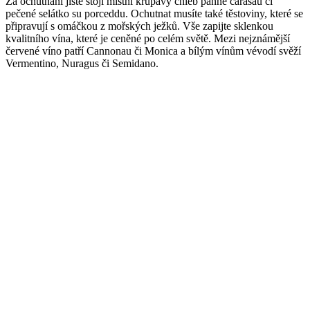
Za ochutnání jistě stojí místní křupavý chléb panne carasau či
pečené selátko su porceddu. Ochutnat musíte také těstoviny, které se
připravují s omáčkou z mořských ježků. Vše zapijte sklenkou
kvalitního vína, které je ceněné po celém světě. Mezi nejznámější
červené víno patří Cannonau či Monica a bílým vínům vévodí svěží
Vermentino, Nuragus či Semidano.