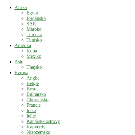
Afrika
Egypt
Jordánsko
SAE
Maroko
Turecko
Tunisko
Amerika
Kuba
Mexiko
Asie
Thajsko
Evropa
Anglie
Belgie
Bosna
Bulharsko
Chorvatsko
Francie
Irsko
Itálie
Kanárské ostrovy
Kapverdy
Nizozemsko