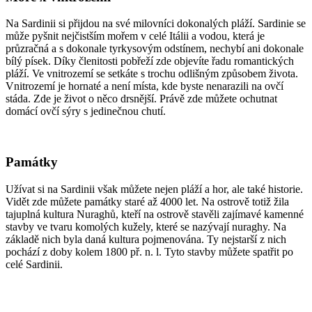
Na Sardinii si přijdou na své milovníci dokonalých pláží. Sardinie se
může pyšnit nejčistším mořem v celé Itálii a vodou, která je
průzračná a s dokonale tyrkysovým odstínem, nechybí ani dokonale
bílý písek. Díky členitosti pobřeží zde objevíte řadu romantických
pláží. Ve vnitrozemí se setkáte s trochu odlišným způsobem života.
Vnitrozemí je hornaté a není místa, kde byste nenarazili na ovčí
stáda. Zde je život o něco drsnější. Právě zde můžete ochutnat
domácí ovčí sýry s jedinečnou chutí.
Památky
Užívat si na Sardinii však můžete nejen pláží a hor, ale také historie.
Vidět zde můžete památky staré až 4000 let. Na ostrově totiž žila
tajuplná kultura Nuraghů, kteří na ostrově stavěli zajímavé kamenné
stavby ve tvaru komolých kužely, které se nazývají nuraghy. Na
základě nich byla daná kultura pojmenována. Ty nejstarší z nich
pochází z doby kolem 1800 př. n. l. Tyto stavby můžete spatřit po
celé Sardinii.