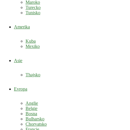
Maroko
Turecko
Tunisko
Amerika
Kuba
Mexiko
Asie
Thajsko
Evropa
Anglie
Belgie
Bosna
Bulharsko
Chorvatsko
Francie