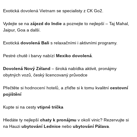
Exotická
dovolená Vietnam
se specialisty z CK Go2.
Vydejte se na
zájezd do Indie
a poznejte to nejlepší – Taj Mahal,
Jaipur, Goa a další.
Exotická
dovolená Bali
s relaxačními i aktivními programy.
Pestré chutě i barvy nabízí
Mexiko dovolená
.
Dovolená Nový Zéland
– široká nabídka aktivit, pronájmy
obytných vozů, český licencovaný průvodce
Přečtěte si
hodnocení hotelů
, a zřiďte si k tomu kvalitní
cestovní
pojištění
Kupte si na cesty
vtipné trička
Hledáte ty nejlepší
chaty k pronájmu
v okolí vinic? Rezervujte si
na Hauzi
ubytování Lednice
nebo
ubytování Pálava
.