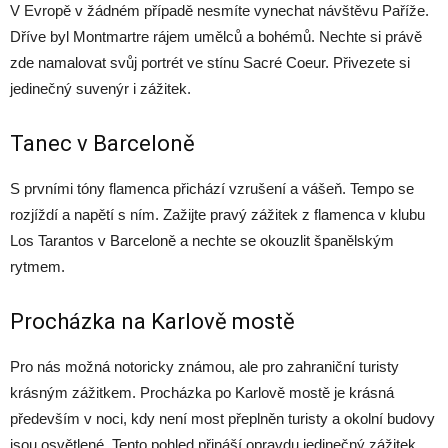
V Evropě v žádném případě nesmíte vynechat návštěvu Paříže.
Dříve byl Montmartre rájem umělců a bohémů. Nechte si právě
zde namalovat svůj portrét ve stínu Sacré Coeur. Přivezete si
jedinečný suvenýr i zážitek.
Tanec v Barceloně
S prvními tóny flamenca přichází vzrušení a vášeň. Tempo se
rozjíždí a napětí s ním. Zažijte pravý zážitek z flamenca v klubu
Los Tarantos v Barceloně a nechte se okouzlit španělským
rytmem.
Procházka na Karlově mostě
Pro nás možná notoricky známou, ale pro zahraniční turisty
krásným zážitkem. Procházka po Karlově mostě je krásná
především v noci, kdy není most přeplněn turisty a okolní budovy
jsou osvětlené. Tento pohled přináší opravdu jedinečný zážitek.