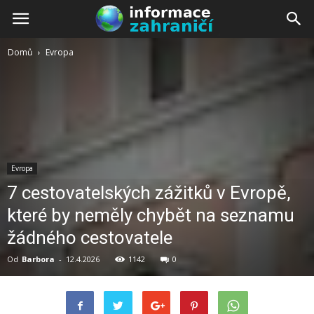
Domů
Evropa
Evropa
7 cestovatelských zážitků v Evropě,
které by neměly chybět na seznamu
žádného cestovatele
Od
Barbora
-
12.4.2026
1142
0