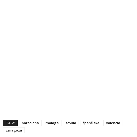
TAGY
barcelona
malaga
sevilla
španělsko
valencia
zaragoza