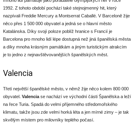
mnoho lidí pamatuje jako pořadatele olympijských her v roce
1992. Z tohoto období pochází také stejnojmenný hit, který
nazpívali Freddie Mercury a Montserrat Caballé. V Barceloně žije
něco přes 1 500 000 obyvatel a jedná se o hlavní město
Katalánska. Díky svojí poloze poblíž hranice s Francií je
Barcelona pro mnoho lidí lépe dostupná než jiná španělská města
a díky mnoha krásným památkám a jiným turistickým atrakcím
je to jedno z nejnavštěvovanějších španělských měst.
Valencia
Třetí největší španělské město, v němž žije něco kolem 800 000
obyvatel.
Valencia
se nachází ve východní části Španělska a leží
na řece Turia. Spadá do velmi příjemného středomořského
klimatu, takže jsou zde velmi horká léta a jen mírné zimy – je tak
skvělým místem pro milovníky teplého počasí.