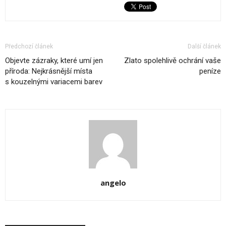
Předchozí článek
Další článek
Objevte zázraky, které umí jen
Zlato spolehlivě ochrání vaše
příroda: Nejkrásnější místa
peníze
s kouzelnými variacemi barev
angelo