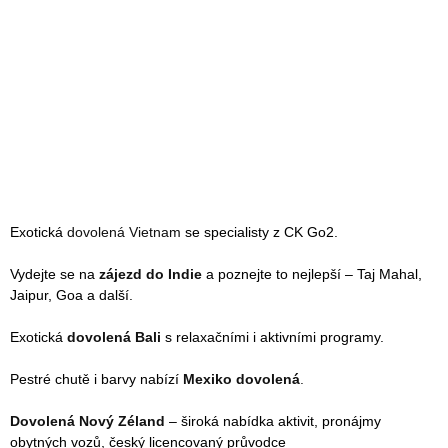
Exotická
dovolená Vietnam
se specialisty z CK Go2.
Vydejte se na
zájezd do Indie
a poznejte to nejlepší – Taj Mahal,
Jaipur, Goa a další.
Exotická
dovolená Bali
s relaxačními i aktivními programy.
Pestré chutě i barvy nabízí
Mexiko dovolená
.
Dovolená Nový Zéland
– široká nabídka aktivit, pronájmy
obytných vozů, český licencovaný průvodce