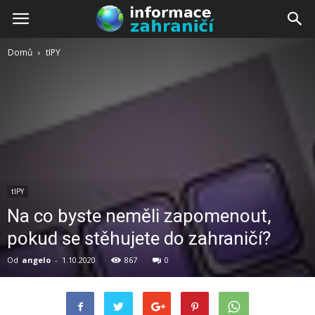
Domů
tIPY
tIPY
Na co byste neměli zapomenout,
pokud se stěhujete do zahraničí?
Od
angelo
-
1.10.2020
867
0