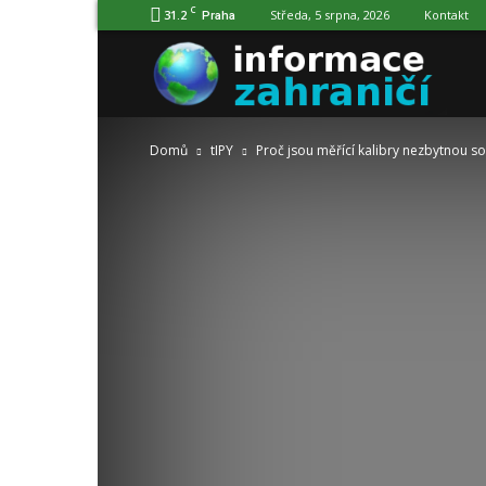
C
31.2
Středa, 5 srpna, 2026
Kontakt
Praha
Info
Domů
tIPY
Proč jsou měřící kalibry nezbytnou s
o
zahra