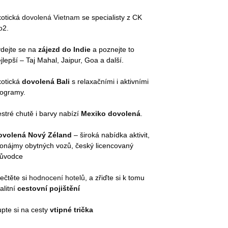
xotická
dovolená Vietnam
se specialisty z CK
o2.
dejte se na
zájezd do Indie
a poznejte to
jlepší – Taj Mahal, Jaipur, Goa a další.
xotická
dovolená Bali
s relaxačními i aktivními
rogramy.
stré chutě i barvy nabízí
Mexiko dovolená
.
ovolená Nový Zéland
– široká nabídka aktivit,
onájmy obytných vozů, český licencovaný
růvodce
ečtěte si
hodnocení hotelů
, a zřiďte si k tomu
alitní
cestovní pojištění
pte si na cesty
vtipné trička