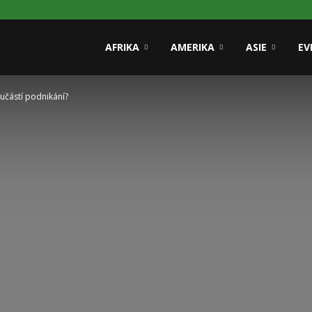
rmace
AFRIKA
AMERIKA
ASIE
EV
oučástí podnikání?
ničí