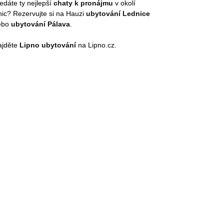
edáte ty nejlepší
chaty k pronájmu
v okolí
nic? Rezervujte si na Hauzi
ubytování Lednice
ebo
ubytování Pálava
.
ajděte
Lipno ubytování
na Lipno.cz.