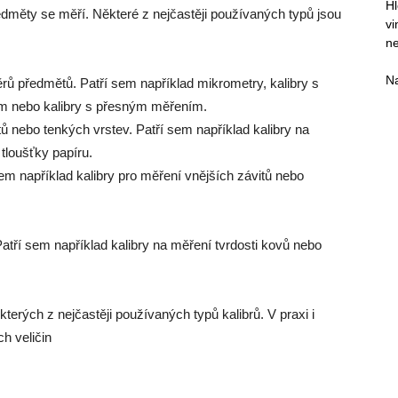
Hl
edměty se měří. Některé z nejčastěji používaných typů jsou
vi
n
N
ěrů předmětů. Patří sem například mikrometry, kalibry s
m nebo kalibry s přesným měřením.
ů nebo tenkých vrstev. Patří sem například kalibry na
tloušťky papíru.
 sem například kalibry pro měření vnějších závitů nebo
 Patří sem například kalibry na měření tvrdosti kovů nebo
rých z nejčastěji používaných typů kalibrů. V praxi i
h veličin