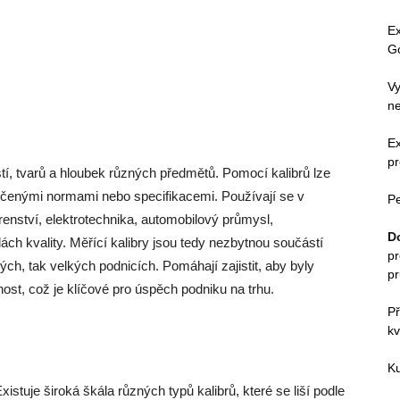
E
G
Vy
ne
E
p
ostí, tvarů a hloubek různých předmětů. Pomocí kalibrů lze
rčenými normami nebo specifikacemi. Používají se v
Pe
írenství, elektrotechnika, automobilový průmysl,
D
olách kvality. Měřící kalibry jsou tedy nezbytnou součástí
pr
lých, tak velkých podnicích. Pomáhají zajistit, aby byly
p
ost, což je klíčové pro úspěch podniku na trhu.
Př
kv
Ku
xistuje široká škála různých typů kalibrů, které se liší podle