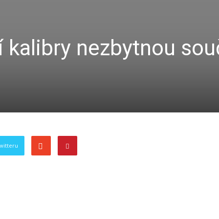
í kalibry nezbytnou sou
witteru