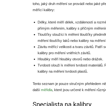
toho, jaký druh měření se provádí nebo jaké př
měřící kalibry:
Délky, které měří délek, vzdáleností a rozm
přímým měřením, kalibry s příčným měření
Tloušťky sloužící k měření tloušťky předmět
měření tloušťky laků nebo kalibry na měření 
Závitu měřící velikosti a tvaru závitů. Patří
kalibry pro měření vnitřních závitů.
Hloubky měří hloubky otvorů nebo drážek.
Tvrdosti slouží k měření tvrdosti materiálů.
kalibry na měření tvrdosti plastů.
Tento seznam je pouze stručným přehledem někte
další
měřidla
, které jsou určené k měření různýc
Specialista na kalibry