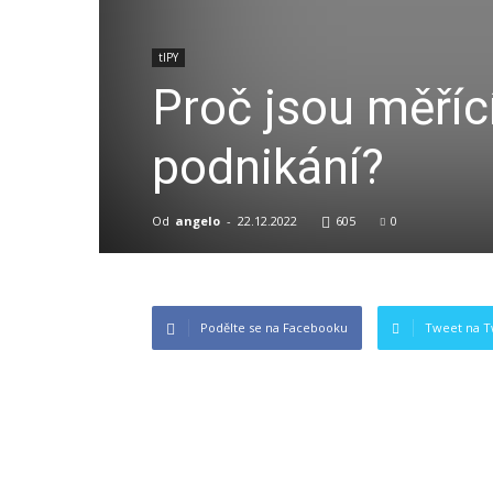
tIPY
Proč jsou měříc
podnikání?
Od
angelo
-
22.12.2022
605
0
Podělte se na Facebooku
Tweet na T