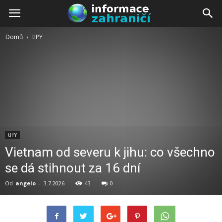
Domů
tIPY
tIPY
Vietnam od severu k jihu: co všechno
se dá stihnout za 16 dní
Od
angelo
-
3.7.2026
43
0