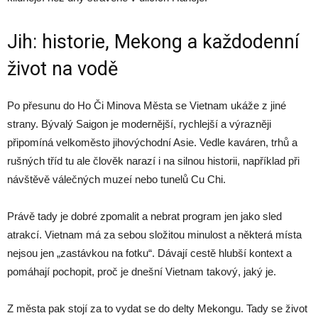
Jih: historie, Mekong a každodenní
život na vodě
Po přesunu do Ho Či Minova Města se Vietnam ukáže z jiné
strany. Bývalý Saigon je modernější, rychlejší a výrazněji
připomíná velkoměsto jihovýchodní Asie. Vedle kaváren, trhů a
rušných tříd tu ale člověk narazí i na silnou historii, například při
návštěvě válečných muzeí nebo tunelů Cu Chi.
Právě tady je dobré zpomalit a nebrat program jen jako sled
atrakcí. Vietnam má za sebou složitou minulost a některá místa
nejsou jen „zastávkou na fotku“. Dávají cestě hlubší kontext a
pomáhají pochopit, proč je dnešní Vietnam takový, jaký je.
Z města pak stojí za to vydat se do delty Mekongu. Tady se život