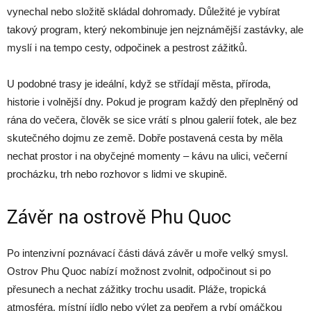
vynechal nebo složitě skládal dohromady. Důležité je vybírat
takový program, který nekombinuje jen nejznámější zastávky, ale
myslí i na tempo cesty, odpočinek a pestrost zážitků.
U podobné trasy je ideální, když se střídají města, příroda,
historie i volnější dny. Pokud je program každý den přeplněný od
rána do večera, člověk se sice vrátí s plnou galerií fotek, ale bez
skutečného dojmu ze země. Dobře postavená cesta by měla
nechat prostor i na obyčejné momenty – kávu na ulici, večerní
procházku, trh nebo rozhovor s lidmi ve skupině.
Závěr na ostrově Phu Quoc
Po intenzivní poznávací části dává závěr u moře velký smysl.
Ostrov Phu Quoc nabízí možnost zvolnit, odpočinout si po
přesunech a nechat zážitky trochu usadit. Pláže, tropická
atmosféra, místní jídlo nebo výlet za pepřem a rybí omáčkou