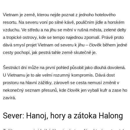
Vietnam je země, kterou nejde poznat z jednoho hotelového
resortu. Na severu voní po silné kávě, pouličním jídle a horském
vzduchu. Ve středu a na jihu se mění v rušná města, zelené delty
a tropické ostrovy, kde se tempo najednou zpomalí. Právě proto
dává smysl projet Vietnam od severu k jihu – člověk během jedné
cesty pochopí, jak pestrá tahle země skutečně je.
Šestnáct dní může na první pohled působit jako dlouhá dovolená.
U Vietnamu je to ale velmi rozumný kompromis. Dává dost
prostoru na hlavní zážitky, zároveň se cesta nemusí změnit v
nekonečný seznam přesunů, kde člověk jen vybalí kufr a zase ho
zavírá.
Sever: Hanoj, hory a zátoka Halong