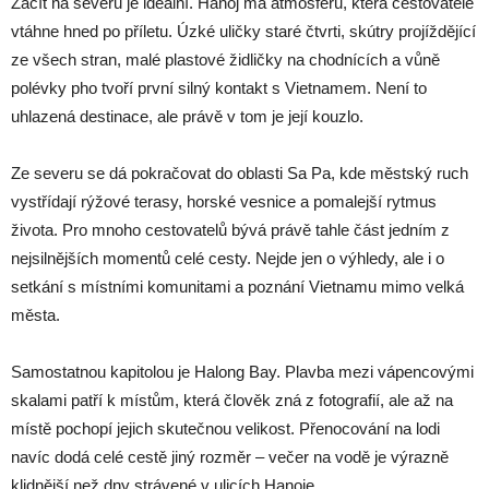
Začít na severu je ideální. Hanoj má atmosféru, která cestovatele
vtáhne hned po příletu. Úzké uličky staré čtvrti, skútry projíždějící
ze všech stran, malé plastové židličky na chodnících a vůně
polévky pho tvoří první silný kontakt s Vietnamem. Není to
uhlazená destinace, ale právě v tom je její kouzlo.
Ze severu se dá pokračovat do oblasti Sa Pa, kde městský ruch
vystřídají rýžové terasy, horské vesnice a pomalejší rytmus
života. Pro mnoho cestovatelů bývá právě tahle část jedním z
nejsilnějších momentů celé cesty. Nejde jen o výhledy, ale i o
setkání s místními komunitami a poznání Vietnamu mimo velká
města.
Samostatnou kapitolou je Halong Bay. Plavba mezi vápencovými
skalami patří k místům, která člověk zná z fotografií, ale až na
místě pochopí jejich skutečnou velikost. Přenocování na lodi
navíc dodá celé cestě jiný rozměr – večer na vodě je výrazně
klidnější než dny strávené v ulicích Hanoje.