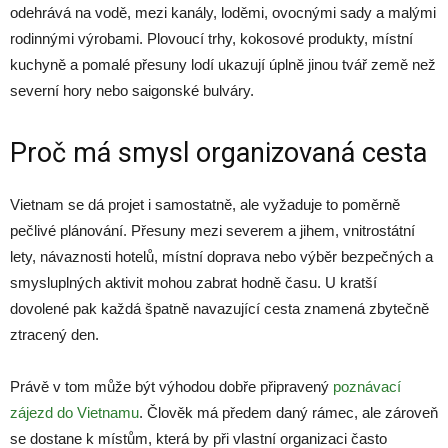
odehrává na vodě, mezi kanály, loděmi, ovocnými sady a malými
rodinnými výrobami. Plovoucí trhy, kokosové produkty, místní
kuchyně a pomalé přesuny lodí ukazují úplně jinou tvář země než
severní hory nebo saigonské bulváry.
Proč má smysl organizovaná cesta
Vietnam se dá projet i samostatně, ale vyžaduje to poměrně
pečlivé plánování. Přesuny mezi severem a jihem, vnitrostátní
lety, návaznosti hotelů, místní doprava nebo výběr bezpečných a
smysluplných aktivit mohou zabrat hodně času. U kratší
dovolené pak každá špatně navazující cesta znamená zbytečně
ztracený den.
Právě v tom může být výhodou dobře připravený
poznávací
zájezd do Vietnamu
. Člověk má předem daný rámec, ale zároveň
se dostane k místům, která by při vlastní organizaci často