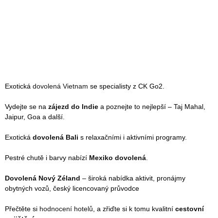
Exotická
dovolená Vietnam
se specialisty z CK Go2.
Vydejte se na
zájezd do Indie
a poznejte to nejlepší – Taj Mahal,
Jaipur, Goa a další.
Exotická
dovolená Bali
s relaxačními i aktivními programy.
Pestré chutě i barvy nabízí
Mexiko dovolená
.
Dovolená Nový Zéland
– široká nabídka aktivit, pronájmy
obytných vozů, český licencovaný průvodce
Přečtěte si
hodnocení hotelů
, a zřiďte si k tomu kvalitní
cestovní