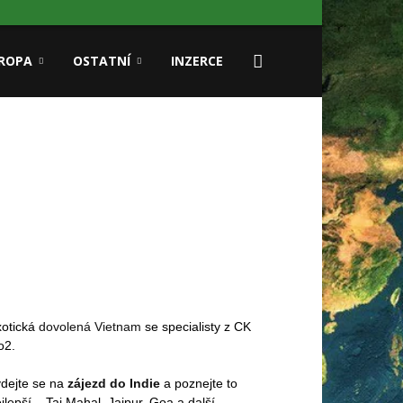
ROPA
OSTATNÍ
INZERCE
xotická
dovolená Vietnam
se specialisty z CK
o2.
dejte se na
zájezd do Indie
a poznejte to
jlepší – Taj Mahal, Jaipur, Goa a další.