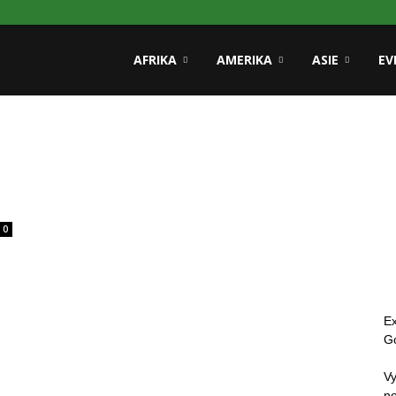
rmace
AFRIKA
AMERIKA
ASIE
EV
ničí
0
E
G
Vy
ne