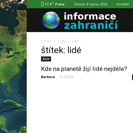
C
17.4
Sobota, 8 srpna, 2026
Kontakt
Praha
Info
Domů
Tagy
Lidé
o
štítek: lidé
Asie
zahra
Kde na planetě žijí lidé nejdéle?
Barbora
-
12.4.2026