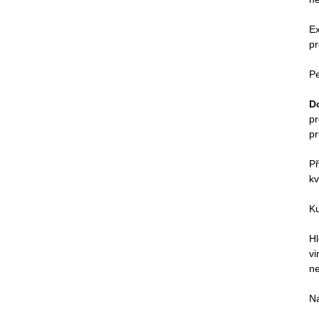
E
p
Pe
D
pr
p
Př
kv
Ku
Hl
vi
n
N