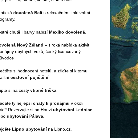
xotická
dovolená Bali
s relaxačními i aktivními
rogramy.
stré chutě i barvy nabízí
Mexiko dovolená
.
ovolená Nový Zéland
– široká nabídka aktivit,
onájmy obytných vozů, český licencovaný
růvodce
ečtěte si
hodnocení hotelů
, a zřiďte si k tomu
alitní
cestovní pojištění
pte si na cesty
vtipné trička
edáte ty nejlepší
chaty k pronájmu
v okolí
nic? Rezervujte si na Hauzi
ubytování Lednice
ebo
ubytování Pálava
.
ajděte
Lipno ubytování
na Lipno.cz.